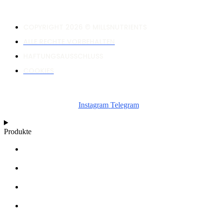
COPYRIGHT 2026 © MILLSNUTRIENTS
ALLE RECHTE VORBEHALTEN
HAFTUNGSAUSSCHLUSS
COOKIES
Instagram
Telegram
Produkte
RECHNER
WACHSTUMSDIAGRAMME
ARTIKEL
WISSENSDATENBANK