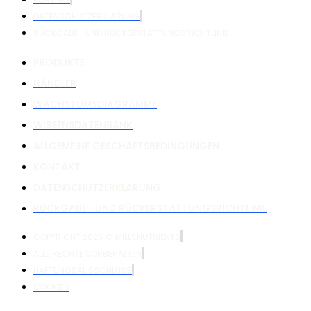
DATENSCHUTZERKLÄRUNG
RÜCKGABE- UND RÜCKERSTATTUNGSRICHTLINIE
PRODUKTE
HÄNDLER
WACHSTUMSDIAGRAMME
WISSENSDATENBANK
ALLGEMEINE GESCHÄFTSBEDINGUNGEN
KONTAKT
DATENSCHUTZERKLÄRUNG
RÜCKGABE- UND RÜCKERSTATTUNGSRICHTLINIE
COPYRIGHT 2026 © MILLSNUTRIENTS
ALLE RECHTE VORBEHALTEN
HAFTUNGSAUSSCHLUSS
COOKIES