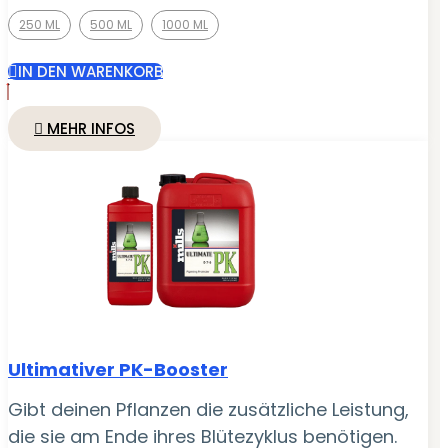
€ 29,95
250 ML
500 ML
1000 ML
bis
€ 63,95
IN DEN WARENKORB
MEHR INFOS
Ultimativer PK-Booster
Gibt deinen Pflanzen die zusätzliche Leistung,
die sie am Ende ihres Blütezyklus benötigen.