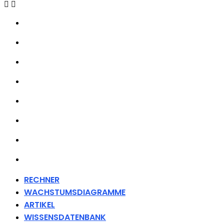
RECHNER
WACHSTUMSDIAGRAMME
ARTIKEL
WISSENSDATENBANK
ÜBER UNS
HÄNDLER
FANARTIKEL
KONTAKT
RECHNER
WACHSTUMSDIAGRAMME
ARTIKEL
WISSENSDATENBANK