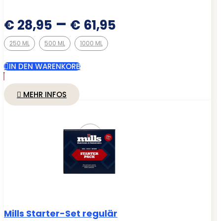
Preisspanne:
–
€
28,95
€
61,95
€ 28,95
250 ML
500 ML
1000 ML
bis
€ 61,95
IN DEN WARENKORB
MEHR INFOS
Mills Starter-Set regulär