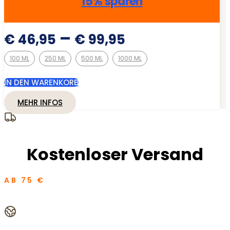
15% sparen
Preisspanne
–
€
46,95
€
99,95
€ 46,95
100 ML
250 ML
500 ML
1000 ML
bis
€ 99,95
IN DEN WARENKORB
MEHR INFOS
Kostenloser Versand
AB 75 €