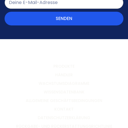
SENDEN
PRODUKTE
HÄNDLER
WACHSTUMSDIAGRAMME
WISSENSDATENBANK
ALLGEMEINE GESCHÄFTSBEDINGUNGEN
KONTAKT
DATENSCHUTZERKLÄRUNG
RÜCKGABE- UND RÜCKERSTATTUNGSRICHTLINIE