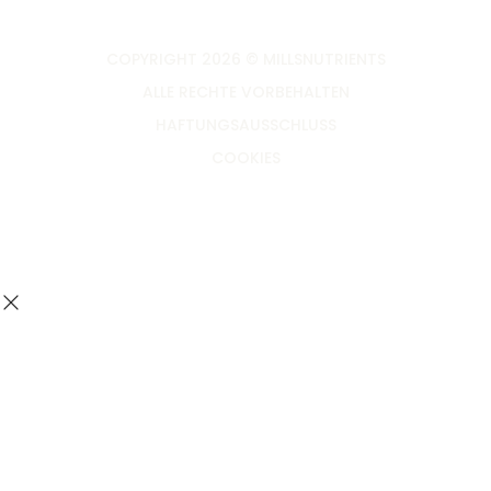
COPYRIGHT 2026 © MILLSNUTRIENTS
ALLE RECHTE VORBEHALTEN
HAFTUNGSAUSSCHLUSS
COOKIES