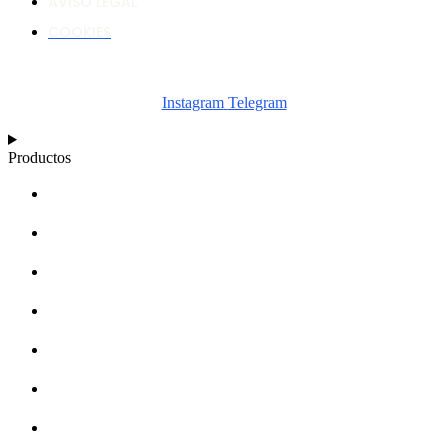
AVISO LEGAL
COOKIES
Instagram
Telegram
Productos
CALCULADORA
ESQUEMAS
ARTÍCULOS
BASE DE CONOCIMIENTOS
ACERCA DE
DISTRIBUIDORES
MERCHANDISING