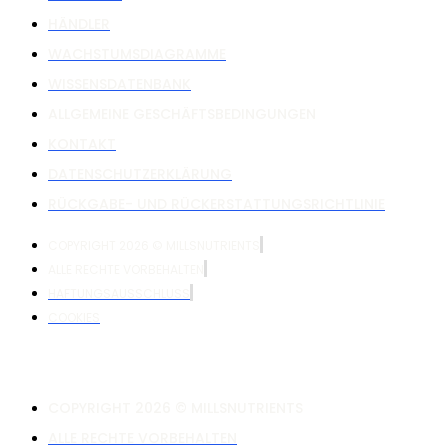
HÄNDLER
WACHSTUMSDIAGRAMME
WISSENSDATENBANK
ALLGEMEINE GESCHÄFTSBEDINGUNGEN
KONTAKT
DATENSCHUTZERKLÄRUNG
RÜCKGABE- UND RÜCKERSTATTUNGSRICHTLINIE
COPYRIGHT 2026 © MILLSNUTRIENTS
ALLE RECHTE VORBEHALTEN
HAFTUNGSAUSSCHLUSS
COOKIES
COPYRIGHT 2026 © MILLSNUTRIENTS
ALLE RECHTE VORBEHALTEN