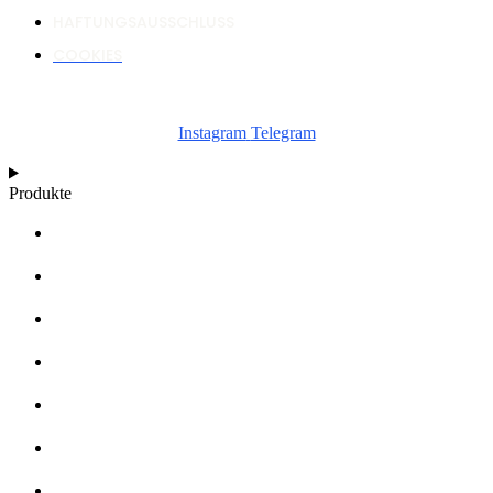
HAFTUNGSAUSSCHLUSS
COOKIES
Instagram
Telegram
Produkte
RECHNER
WACHSTUMSDIAGRAMME
ARTIKEL
WISSENSDATENBANK
ÜBER UNS
HÄNDLER
FANARTIKEL