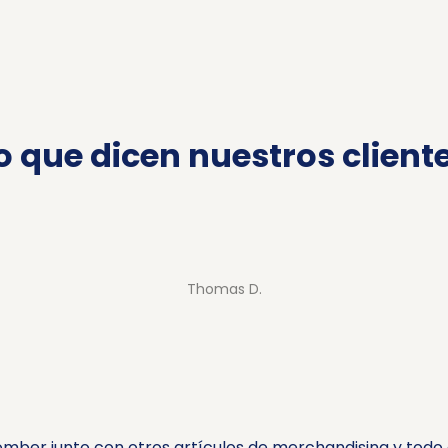
o que dicen nuestros client
Thomas D.
omber junto con otros artículos de merchandising y todo 