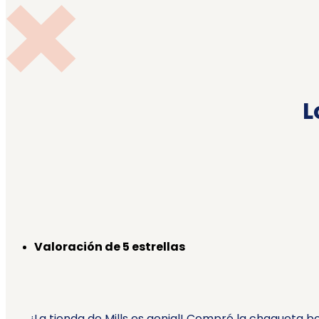
L
Valoración de 5 estrellas
¡La tienda de Mills es genial! Compré la chaqueta b