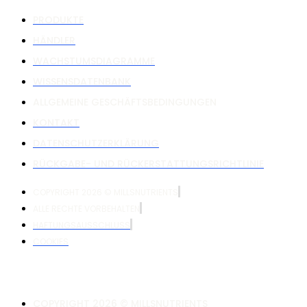
PRODUKTE
HÄNDLER
WACHSTUMSDIAGRAMME
WISSENSDATENBANK
ALLGEMEINE GESCHÄFTSBEDINGUNGEN
KONTAKT
DATENSCHUTZERKLÄRUNG
RÜCKGABE- UND RÜCKERSTATTUNGSRICHTLINIE
COPYRIGHT 2026 © MILLSNUTRIENTS
ALLE RECHTE VORBEHALTEN
HAFTUNGSAUSSCHLUSS
COOKIES
COPYRIGHT 2026 © MILLSNUTRIENTS