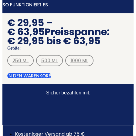
SO FUNKTIONIERT ES
€
29,95
–
€
63,95
Preisspanne:
€ 29,95 bis € 63,95
Größe:
250 ML
500 ML
1000 ML
IN DEN WARENKORB
Sicher bezahlen mit:
Kostenloser Versand ab 75 €