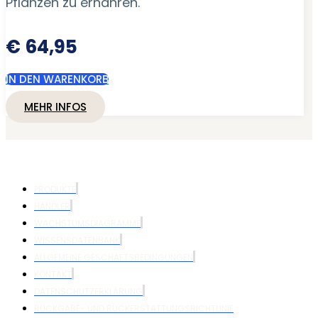
Pflanzen zu ernähren.
€
64,95
IN DEN WARENKORB
MEHR INFOS
PRODUKTE
HÄNDLER
WACHSTUMSDIAGRAMME
WISSENSDATENBANK
ALLGEMEINE GESCHÄFTSBEDINGUNGEN
KONTAKT
DATENSCHUTZERKLÄRUNG
RÜCKGABE- UND RÜCKERSTATTUNGSRICHTLINIE