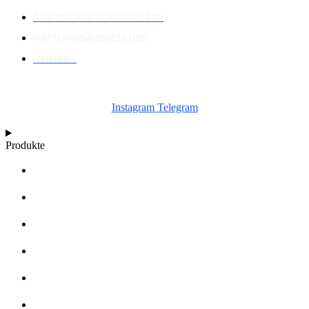
ALLE RECHTE VORBEHALTEN
HAFTUNGSAUSSCHLUSS
COOKIES
Instagram
Telegram
Produkte
RECHNER
WACHSTUMSDIAGRAMME
ARTIKEL
WISSENSDATENBANK
ÜBER UNS
HÄNDLER