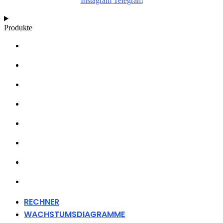
Instagram
Telegram
Produkte
RECHNER
WACHSTUMSDIAGRAMME
ARTIKEL
WISSENSDATENBANK
ÜBER UNS
HÄNDLER
FANARTIKEL
KONTAKT
RECHNER
WACHSTUMSDIAGRAMME