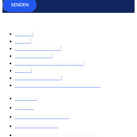
SENDEN
PRODUKTE
HÄNDLER
WACHSTUMSDIAGRAMME
WISSENSDATENBANK
ALLGEMEINE GESCHÄFTSBEDINGUNGEN
KONTAKT
DATENSCHUTZERKLÄRUNG
RÜCKGABE- UND RÜCKERSTATTUNGSRICHTLINIE
PRODUKTE
HÄNDLER
WACHSTUMSDIAGRAMME
WISSENSDATENBANK
ALLGEMEINE GESCHÄFTSBEDINGUNGEN