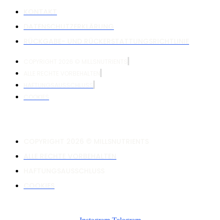
KONTAKT
DATENSCHUTZERKLÄRUNG
RÜCKGABE- UND RÜCKERSTATTUNGSRICHTLINIE
COPYRIGHT 2026 © MILLSNUTRIENTS
ALLE RECHTE VORBEHALTEN
HAFTUNGSAUSSCHLUSS
COOKIES
COPYRIGHT 2026 © MILLSNUTRIENTS
ALLE RECHTE VORBEHALTEN
HAFTUNGSAUSSCHLUSS
COOKIES