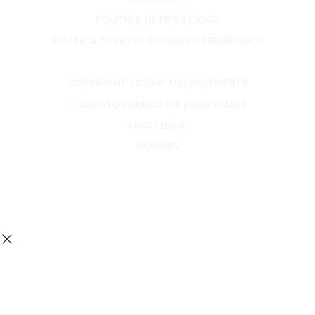
POLÍTICA DE PRIVACIDAD
POLÍTICA DE DEVOLUCIONES Y REEMBOLSOS
COPYRIGHT 2026 © MILLSNUTRIENTS
TODOS LOS DERECHOS RESERVADOS
AVISO LEGAL
COOKIES