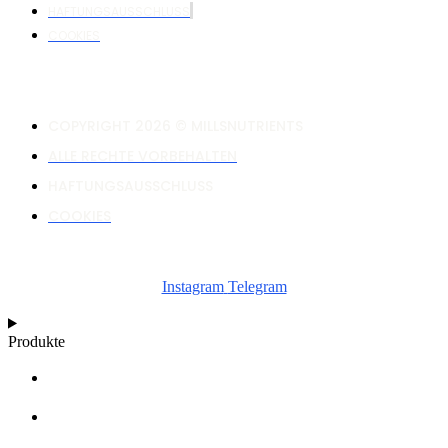
HAFTUNGSAUSSCHLUSS
COOKIES
COPYRIGHT 2026 © MILLSNUTRIENTS
ALLE RECHTE VORBEHALTEN
HAFTUNGSAUSSCHLUSS
COOKIES
Instagram
Telegram
Produkte
RECHNER
WACHSTUMSDIAGRAMME