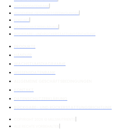
WISSENSDATENBANK
ALLGEMEINE GESCHÄFTSBEDINGUNGEN
KONTAKT
DATENSCHUTZERKLÄRUNG
RÜCKGABE- UND RÜCKERSTATTUNGSRICHTLINIE
PRODUKTE
HÄNDLER
WACHSTUMSDIAGRAMME
WISSENSDATENBANK
ALLGEMEINE GESCHÄFTSBEDINGUNGEN
KONTAKT
DATENSCHUTZERKLÄRUNG
RÜCKGABE- UND RÜCKERSTATTUNGSRICHTLINIE
COPYRIGHT 2026 © MILLSNUTRIENTS
ALLE RECHTE VORBEHALTEN