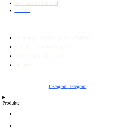
HAFTUNGSAUSSCHLUSS
COOKIES
COPYRIGHT 2026 © MILLSNUTRIENTS
ALLE RECHTE VORBEHALTEN
HAFTUNGSAUSSCHLUSS
COOKIES
Instagram
Telegram
Produkte
RECHNER
WACHSTUMSDIAGRAMME