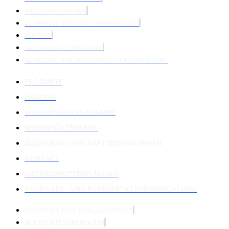
WISSENSDATENBANK
ALLGEMEINE GESCHÄFTSBEDINGUNGEN
KONTAKT
DATENSCHUTZERKLÄRUNG
RÜCKGABE- UND RÜCKERSTATTUNGSRICHTLINIE
PRODUKTE
HÄNDLER
WACHSTUMSDIAGRAMME
WISSENSDATENBANK
ALLGEMEINE GESCHÄFTSBEDINGUNGEN
KONTAKT
DATENSCHUTZERKLÄRUNG
RÜCKGABE- UND RÜCKERSTATTUNGSRICHTLINIE
COPYRIGHT 2026 © MILLSNUTRIENTS
ALLE RECHTE VORBEHALTEN