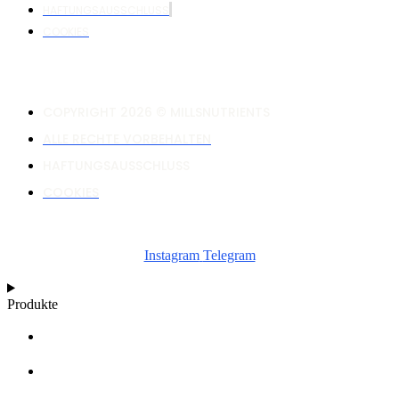
HAFTUNGSAUSSCHLUSS
COOKIES
COPYRIGHT 2026 © MILLSNUTRIENTS
ALLE RECHTE VORBEHALTEN
HAFTUNGSAUSSCHLUSS
COOKIES
Instagram
Telegram
Produkte
RECHNER
WACHSTUMSDIAGRAMME