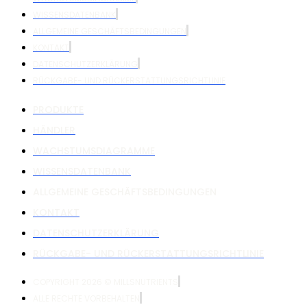
WISSENSDATENBANK
ALLGEMEINE GESCHÄFTSBEDINGUNGEN
KONTAKT
DATENSCHUTZERKLÄRUNG
RÜCKGABE- UND RÜCKERSTATTUNGSRICHTLINIE
PRODUKTE
HÄNDLER
WACHSTUMSDIAGRAMME
WISSENSDATENBANK
ALLGEMEINE GESCHÄFTSBEDINGUNGEN
KONTAKT
DATENSCHUTZERKLÄRUNG
RÜCKGABE- UND RÜCKERSTATTUNGSRICHTLINIE
COPYRIGHT 2026 © MILLSNUTRIENTS
ALLE RECHTE VORBEHALTEN