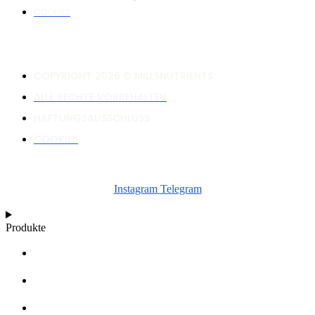
COOKIES
COPYRIGHT 2026 © MILLSNUTRIENTS
ALLE RECHTE VORBEHALTEN
HAFTUNGSAUSSCHLUSS
COOKIES
Instagram
Telegram
Produkte
RECHNER
WACHSTUMSDIAGRAMME
ARTIKEL