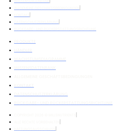
WISSENSDATENBANK
ALLGEMEINE GESCHÄFTSBEDINGUNGEN
KONTAKT
DATENSCHUTZERKLÄRUNG
RÜCKGABE- UND RÜCKERSTATTUNGSRICHTLINIE
PRODUKTE
HÄNDLER
WACHSTUMSDIAGRAMME
WISSENSDATENBANK
ALLGEMEINE GESCHÄFTSBEDINGUNGEN
KONTAKT
DATENSCHUTZERKLÄRUNG
RÜCKGABE- UND RÜCKERSTATTUNGSRICHTLINIE
COPYRIGHT 2026 © MILLSNUTRIENTS
ALLE RECHTE VORBEHALTEN
HAFTUNGSAUSSCHLUSS