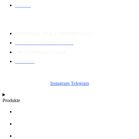
COOKIES
COPYRIGHT 2026 © MILLSNUTRIENTS
ALLE RECHTE VORBEHALTEN
HAFTUNGSAUSSCHLUSS
COOKIES
Instagram
Telegram
Produkte
RECHNER
WACHSTUMSDIAGRAMME
ARTIKEL