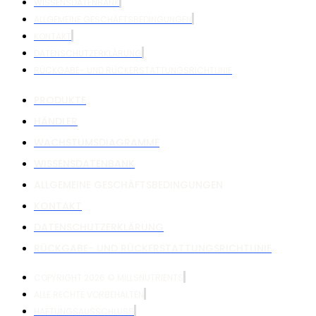
WISSENSDATENBANK
ALLGEMEINE GESCHÄFTSBEDINGUNGEN
KONTAKT
DATENSCHUTZERKLÄRUNG
RÜCKGABE- UND RÜCKERSTATTUNGSRICHTLINIE
PRODUKTE
HÄNDLER
WACHSTUMSDIAGRAMME
WISSENSDATENBANK
ALLGEMEINE GESCHÄFTSBEDINGUNGEN
KONTAKT
DATENSCHUTZERKLÄRUNG
RÜCKGABE- UND RÜCKERSTATTUNGSRICHTLINIE
COPYRIGHT 2026 © MILLSNUTRIENTS
ALLE RECHTE VORBEHALTEN
HAFTUNGSAUSSCHLUSS