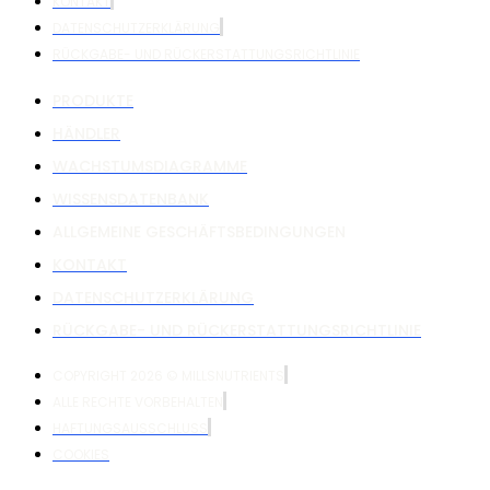
KONTAKT
DATENSCHUTZERKLÄRUNG
RÜCKGABE- UND RÜCKERSTATTUNGSRICHTLINIE
PRODUKTE
HÄNDLER
WACHSTUMSDIAGRAMME
WISSENSDATENBANK
ALLGEMEINE GESCHÄFTSBEDINGUNGEN
KONTAKT
DATENSCHUTZERKLÄRUNG
RÜCKGABE- UND RÜCKERSTATTUNGSRICHTLINIE
COPYRIGHT 2026 © MILLSNUTRIENTS
ALLE RECHTE VORBEHALTEN
HAFTUNGSAUSSCHLUSS
COOKIES