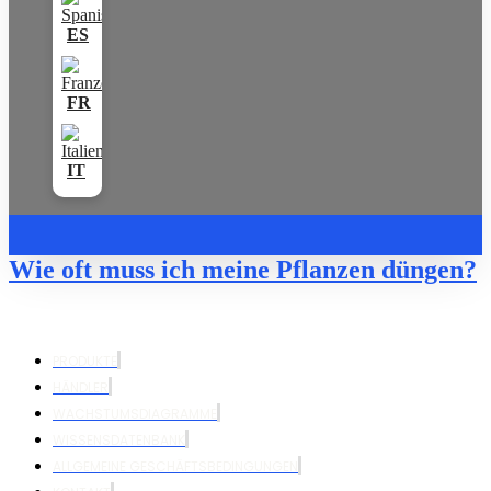
Wie oft muss ich meine Pflanzen düngen?
PRODUKTE
HÄNDLER
WACHSTUMSDIAGRAMME
WISSENSDATENBANK
ALLGEMEINE GESCHÄFTSBEDINGUNGEN