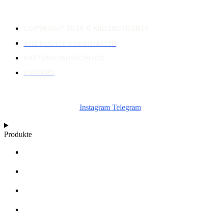
COPYRIGHT 2026 © MILLSNUTRIENTS
ALLE RECHTE VORBEHALTEN
HAFTUNGSAUSSCHLUSS
COOKIES
Instagram
Telegram
Produkte
RECHNER
WACHSTUMSDIAGRAMME
ARTIKEL
WISSENSDATENBANK