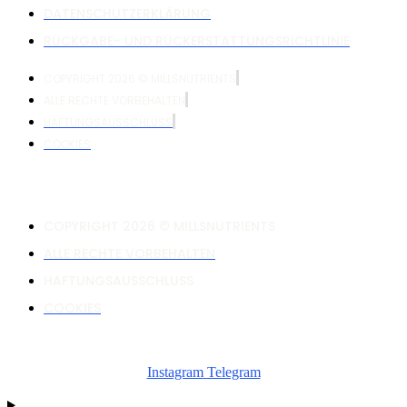
DATENSCHUTZERKLÄRUNG
RÜCKGABE- UND RÜCKERSTATTUNGSRICHTLINIE
COPYRIGHT 2026 © MILLSNUTRIENTS
ALLE RECHTE VORBEHALTEN
HAFTUNGSAUSSCHLUSS
COOKIES
COPYRIGHT 2026 © MILLSNUTRIENTS
ALLE RECHTE VORBEHALTEN
HAFTUNGSAUSSCHLUSS
COOKIES
Instagram
Telegram