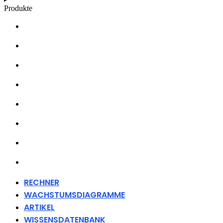
Produkte
RECHNER
WACHSTUMSDIAGRAMME
ARTIKEL
WISSENSDATENBANK
ÜBER UNS
HÄNDLER
FANARTIKEL
KONTAKT
RECHNER
WACHSTUMSDIAGRAMME
ARTIKEL
WISSENSDATENBANK