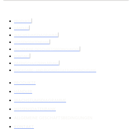
PRODUKTE
HÄNDLER
WACHSTUMSDIAGRAMME
WISSENSDATENBANK
ALLGEMEINE GESCHÄFTSBEDINGUNGEN
KONTAKT
DATENSCHUTZERKLÄRUNG
RÜCKGABE- UND RÜCKERSTATTUNGSRICHTLINIE
PRODUKTE
HÄNDLER
WACHSTUMSDIAGRAMME
WISSENSDATENBANK
ALLGEMEINE GESCHÄFTSBEDINGUNGEN
KONTAKT