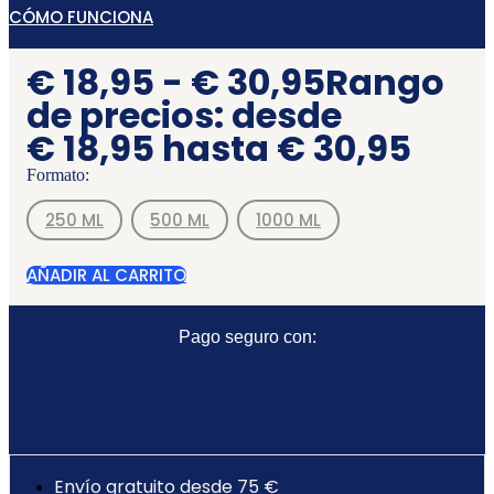
CÓMO FUNCIONA
€
18,95
-
€
30,95
Rango
de precios: desde
€ 18,95 hasta € 30,95
Formato:
250 ML
500 ML
1000 ML
AÑADIR AL CARRITO
Pago seguro con:
Envío gratuito desde 75 €