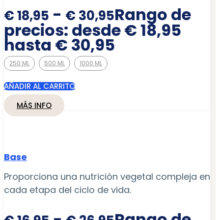
-
Rango de
€
18,95
€
30,95
precios: desde € 18,95
hasta € 30,95
250 ML
500 ML
1000 ML
AÑADIR AL CARRITO
MÁS INFO
Base
Proporciona una nutrición vegetal compleja en
cada etapa del ciclo de vida.
-
Rango de