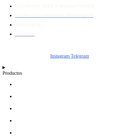
COPYRIGHT 2026 © MILLSNUTRIENTS
TODOS LOS DERECHOS RESERVADOS
AVISO LEGAL
COOKIES
Instagram
Telegram
Productos
CALCULADORA
ESQUEMAS
ARTÍCULOS
BASE DE CONOCIMIENTOS
ACERCA DE