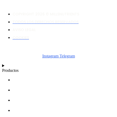
COPYRIGHT 2026 © MILLSNUTRIENTS
TODOS LOS DERECHOS RESERVADOS
AVISO LEGAL
COOKIES
Instagram
Telegram
Productos
CALCULADORA
ESQUEMAS
ARTÍCULOS
BASE DE CONOCIMIENTOS