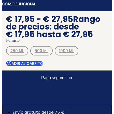
CÓMO FUNCIONA
€
17,95
-
€
27,95
Rango
de precios: desde
€ 17,95 hasta € 27,95
Formato:
250 ML
500 ML
1000 ML
AÑADIR AL CARRITO
Pago seguro con:
Envío gratuito desde 75 €