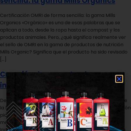
sencilla: la gama Mills Organics
Certificación OMRI de forma sencilla: la gama Mills
Organics «Orgánico» es una de esas palabras que se
aplican a todo, desde la ropa hasta el compost y los
productos animales. Pero, ¿qué significa realmente ver
el sello de OMRI en la gama de productos de nutrición
Mills Organic? Significa que el producto ha sido revisado
[…]
Creación de un centro de
investigación para el cannabis
Delphy, junto con socios de renombre en la industria de
la horticultura, ha establecido un centro de investigación
pionero que se centra en el cultivo de cannabis
medicinal, llamado Medical Cannabis Platform for
Innovation and Research (MCPIR). El propósito de esta