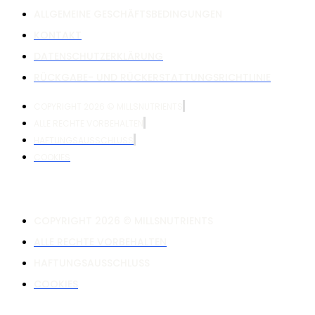
ALLGEMEINE GESCHÄFTSBEDINGUNGEN
KONTAKT
DATENSCHUTZERKLÄRUNG
RÜCKGABE- UND RÜCKERSTATTUNGSRICHTLINIE
COPYRIGHT 2026 © MILLSNUTRIENTS
ALLE RECHTE VORBEHALTEN
HAFTUNGSAUSSCHLUSS
COOKIES
COPYRIGHT 2026 © MILLSNUTRIENTS
ALLE RECHTE VORBEHALTEN
HAFTUNGSAUSSCHLUSS
COOKIES