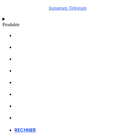
Instagram
Telegram
Produkte
RECHNER
WACHSTUMSDIAGRAMME
ARTIKEL
WISSENSDATENBANK
ÜBER UNS
HÄNDLER
FANARTIKEL
KONTAKT
RECHNER