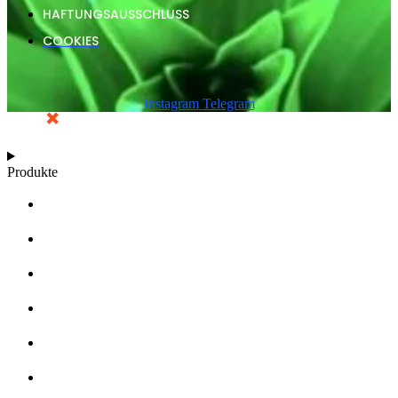
HAFTUNGSAUSSCHLUSS
COOKIES
Instagram
Telegram
Produkte
RECHNER
WACHSTUMSDIAGRAMME
ARTIKEL
WISSENSDATENBANK
ÜBER UNS
HÄNDLER