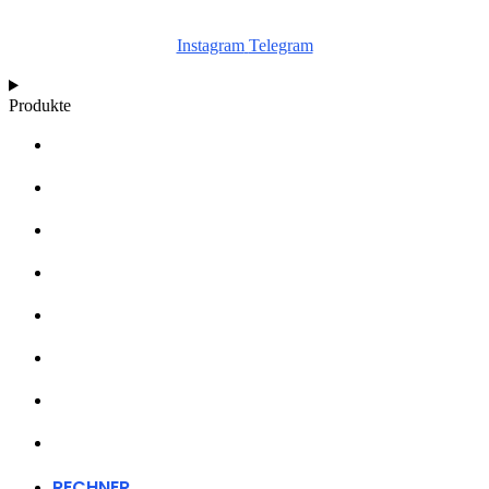
Instagram
Telegram
Produkte
RECHNER
WACHSTUMSDIAGRAMME
ARTIKEL
WISSENSDATENBANK
ÜBER UNS
HÄNDLER
FANARTIKEL
KONTAKT
RECHNER