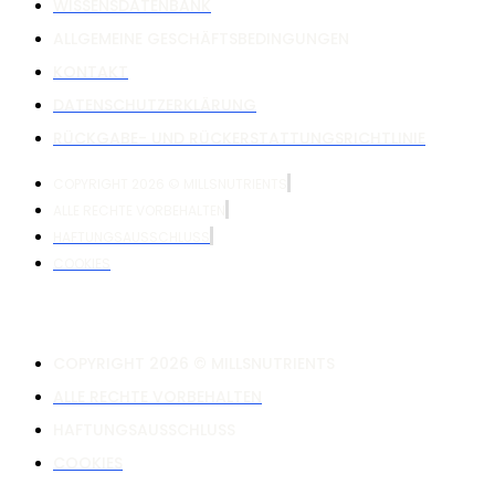
WISSENSDATENBANK
ALLGEMEINE GESCHÄFTSBEDINGUNGEN
KONTAKT
DATENSCHUTZERKLÄRUNG
RÜCKGABE- UND RÜCKERSTATTUNGSRICHTLINIE
COPYRIGHT 2026 © MILLSNUTRIENTS
ALLE RECHTE VORBEHALTEN
HAFTUNGSAUSSCHLUSS
COOKIES
COPYRIGHT 2026 © MILLSNUTRIENTS
ALLE RECHTE VORBEHALTEN
HAFTUNGSAUSSCHLUSS
COOKIES