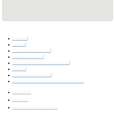
PRODUKTE
HÄNDLER
WACHSTUMSDIAGRAMME
WISSENSDATENBANK
ALLGEMEINE GESCHÄFTSBEDINGUNGEN
KONTAKT
DATENSCHUTZERKLÄRUNG
RÜCKGABE- UND RÜCKERSTATTUNGSRICHTLINIE
PRODUKTE
HÄNDLER
WACHSTUMSDIAGRAMME