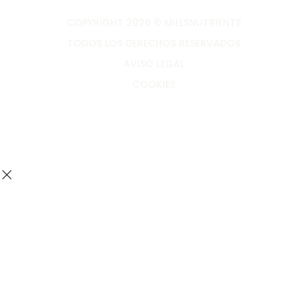
COPYRIGHT 2026 © MILLSNUTRIENTS
TODOS LOS DERECHOS RESERVADOS
AVISO LEGAL
COOKIES