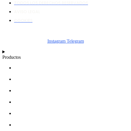
TODOS LOS DERECHOS RESERVADOS
AVISO LEGAL
COOKIES
Instagram
Telegram
Productos
CALCULADORA
ESQUEMAS
ARTÍCULOS
BASE DE CONOCIMIENTOS
ACERCA DE
DISTRIBUIDORES