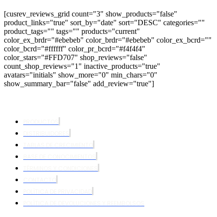
[cusrev_reviews_grid count="3" show_products="false"
product_links="true" sort_by="date" sort="DESC" categories=""
product_tags="" tags="" products="current"
color_ex_brdr="#ebebeb" color_brdr="#ebebeb" color_ex_bcrd=""
color_bcrd="#ffffff" color_pr_bcrd="#f4f4f4"
color_stars="#FFD707" shop_reviews="false"
count_shop_reviews="1" inactive_products="true"
avatars="initials" show_more="0" min_chars="0"
show_summary_bar="false" add_review="true"]
PRODUCTOS
DISTRIBUIDORES
TABLAS DE CRECIMIENTO
BASE DE CONOCIMIENTOS
TÉRMINOS Y CONDICIONES
CONTACTO
POLÍTICA DE PRIVACIDAD
POLÍTICA DE DEVOLUCIONES Y REEMBOLSOS