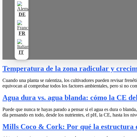
Temperatura de la zona radicular y crecimi
Cuando una planta se ralentiza, los cultivadores pueden revisar frené
equivocan al comprobar todos los factores ambientales, pero si no co
Agua dura vs. agua blanda: cómo la CE del 
Puede que nunca te hayas parado a pensar si el agua es dura o blanda, p
día pensando en todo, desde los nutrientes, el pH, la CE, hasta los ni
Mills Coco & Cork: Por qué la estructura 