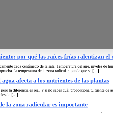
ento: por qué las raíces frías ralentizan el
ticamente cada centímetro de la sala. Temperatura del aire, niveles de 
mpruebas la temperatura de la zona radicular, puede que se […]
agua afecta a los nutrientes de las plantas
ero la diferencia es real, y si no sabes cuál proporciona tu fuente de ag
veles de […]
de la zona radicular es importante