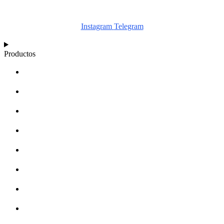
Instagram
Telegram
Productos
CALCULADORA
ESQUEMAS
ARTÍCULOS
BASE DE CONOCIMIENTOS
ACERCA DE
DISTRIBUIDORES
MERCHANDISING
CONTACTO