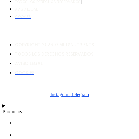
TODOS LOS DERECHOS RESERVADOS
AVISO LEGAL
COOKIES
COPYRIGHT 2026 © MILLSNUTRIENTS
TODOS LOS DERECHOS RESERVADOS
AVISO LEGAL
COOKIES
Instagram
Telegram
Productos
CALCULADORA
ESQUEMAS