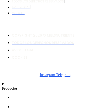
TODOS LOS DERECHOS RESERVADOS
AVISO LEGAL
COOKIES
COPYRIGHT 2026 © MILLSNUTRIENTS
TODOS LOS DERECHOS RESERVADOS
AVISO LEGAL
COOKIES
Instagram
Telegram
Productos
CALCULADORA
ESQUEMAS