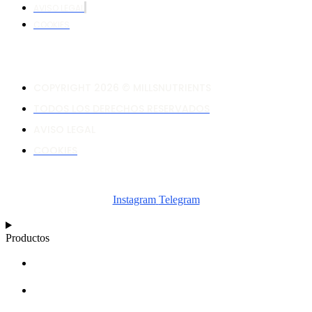
AVISO LEGAL
COOKIES
COPYRIGHT 2026 © MILLSNUTRIENTS
TODOS LOS DERECHOS RESERVADOS
AVISO LEGAL
COOKIES
Instagram
Telegram
Productos
CALCULADORA
ESQUEMAS