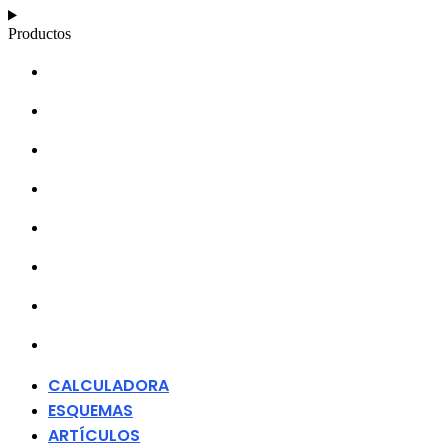
Productos
CALCULADORA
ESQUEMAS
ARTÍCULOS
BASE DE CONOCIMIENTOS
ACERCA DE
DISTRIBUIDORES
MERCHANDISING
CONTACTO
CALCULADORA
ESQUEMAS
ARTÍCULOS