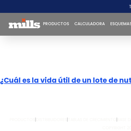
PRODUCTOS
CALCULADORA
ESQUEMA
¿Cuál es la vida útil de un lote de nu
PRODUCTOS
DISTRIBUIDORES
TABLAS DE CRECIMIENTO
BASE 
COPYRIGHT 20