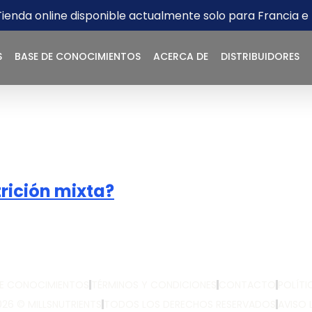
Tienda online disponible actualmente solo para Francia e I
S
BASE DE CONOCIMIENTOS
ACERCA DE
DISTRIBUIDORES
trición mixta?
DE CONOCIMIENTOS
TÉRMINOS Y CONDICIONES
CONTACTO
POLÍTI
26 © MILLSNUTRIENTS
TODOS LOS DERECHOS RESERVADOS
AVISO 