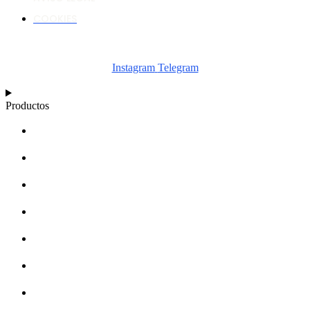
COOKIES
Instagram
Telegram
Productos
CALCULADORA
ESQUEMAS
ARTÍCULOS
BASE DE CONOCIMIENTOS
ACERCA DE
DISTRIBUIDORES
MERCHANDISING