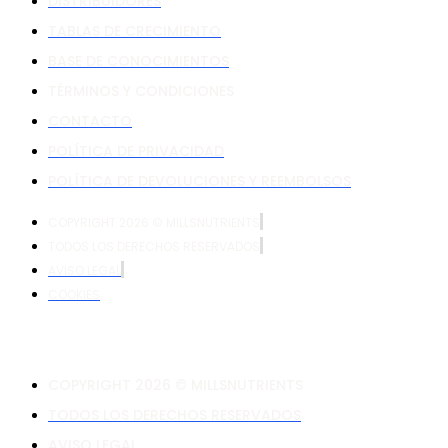
DISTRIBUIDORES
TABLAS DE CRECIMIENTO
BASE DE CONOCIMIENTOS
TÉRMINOS Y CONDICIONES
CONTACTO
POLÍTICA DE PRIVACIDAD
POLÍTICA DE DEVOLUCIONES Y REEMBOLSOS
COPYRIGHT 2026 © MILLSNUTRIENTS
TODOS LOS DERECHOS RESERVADOS
AVISO LEGAL
COOKIES
COPYRIGHT 2026 © MILLSNUTRIENTS
TODOS LOS DERECHOS RESERVADOS
AVISO LEGAL