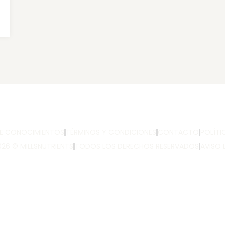
DE CONOCIMIENTOS
TÉRMINOS Y CONDICIONES
CONTACTO
POLÍTI
26 © MILLSNUTRIENTS
TODOS LOS DERECHOS RESERVADOS
AVISO 