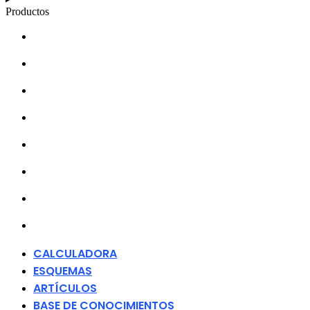
Productos
CALCULADORA
ESQUEMAS
ARTÍCULOS
BASE DE CONOCIMIENTOS
ACERCA DE
DISTRIBUIDORES
MERCHANDISING
CONTACTO
CALCULADORA
ESQUEMAS
ARTÍCULOS
BASE DE CONOCIMIENTOS