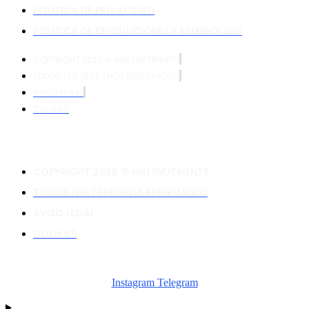
POLÍTICA DE PRIVACIDAD
POLÍTICA DE DEVOLUCIONES Y REEMBOLSOS
COPYRIGHT 2026 © MILLSNUTRIENTS
TODOS LOS DERECHOS RESERVADOS
AVISO LEGAL
COOKIES
COPYRIGHT 2026 © MILLSNUTRIENTS
TODOS LOS DERECHOS RESERVADOS
AVISO LEGAL
COOKIES
Instagram
Telegram