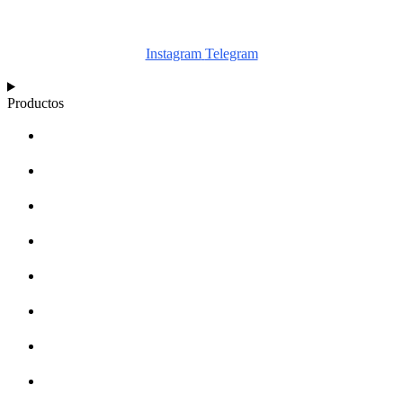
Instagram
Telegram
Productos
CALCULADORA
ESQUEMAS
ARTÍCULOS
BASE DE CONOCIMIENTOS
ACERCA DE
DISTRIBUIDORES
MERCHANDISING
CONTACTO